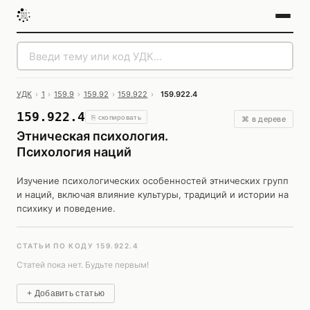
УДК
›
1
›
159.9
›
159.92
›
159.922
›
159.922.4
159.922.4
⎘ скопировать
⌘ в дереве
Этническая психология.
Психология наций
Изучение психологических особенностей этнических групп
и наций, включая влияние культуры, традиций и истории на
психику и поведение.
СТАТЬИ ПО КОДУ 159.922.4
Статей пока нет. Будьте первым!
+ Добавить статью