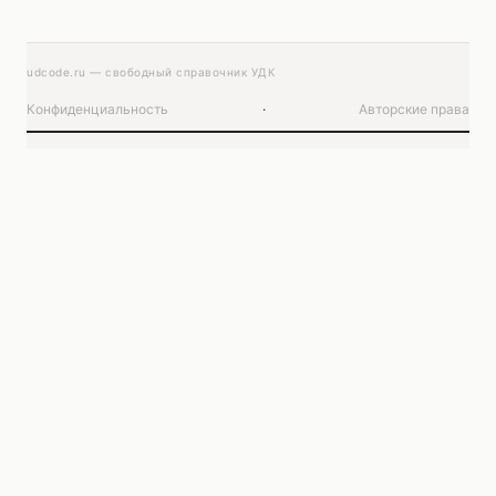
udcode.ru — свободный справочник УДК
Конфиденциальность
·
Авторские права