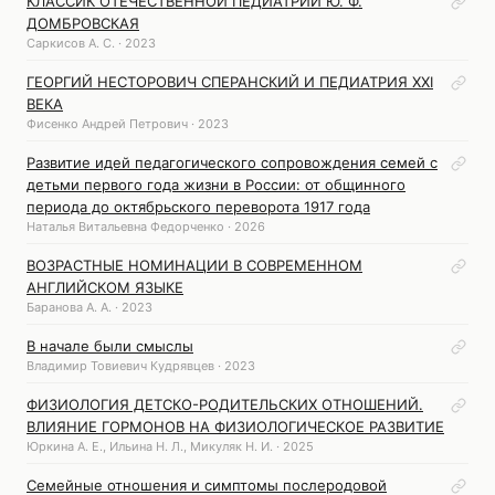
КЛАССИК ОТЕЧЕСТВЕННОЙ ПЕДИАТРИИ Ю. Ф.
ДОМБРОВСКАЯ
Саркисов А. С. · 2023
ГЕОРГИЙ НЕСТОРОВИЧ СПЕРАНСКИЙ И ПЕДИАТРИЯ XXI
ВЕКА
Фисенко Андрей Петрович · 2023
Развитие идей педагогического сопровождения семей с
детьми первого года жизни в России: от общинного
периода до октябрьского переворота 1917 года
Наталья Витальевна Федорченко · 2026
ВОЗРАСТНЫЕ НОМИНАЦИИ В СОВРЕМЕННОМ
АНГЛИЙСКОМ ЯЗЫКЕ
Баранова А. А. · 2023
В начале были смыслы
Владимир Товиевич Кудрявцев · 2023
ФИЗИОЛОГИЯ ДЕТСКО-РОДИТЕЛЬСКИХ ОТНОШЕНИЙ.
ВЛИЯНИЕ ГОРМОНОВ НА ФИЗИОЛОГИЧЕСКОЕ РАЗВИТИЕ
Юркина А. Е., Ильина Н. Л., Микуляк Н. И. · 2025
Семейные отношения и симптомы послеродовой