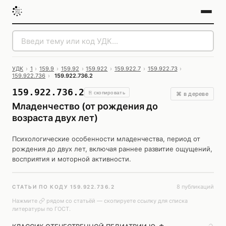
УДК
›
1
›
159.9
›
159.92
›
159.922
›
159.922.7
›
159.922.73
›
159.922.736
›
159.922.736.2
159.922.736.2
⎘ скопировать
⌘ в дереве
Младенчество (от рождения до
возраста двух лет)
Психологические особенности младенчества, период от
рождения до двух лет, включая раннее развитие ощущений,
восприятия и моторной активности.
8 публикаций
СТАТЬИ ПО КОДУ 159.922.736.2
Нажмите
рядом со статьёй — скопируете ссылку для списка
литературы по ГОСТ.