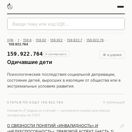
УДК
›
1
›
159.9
›
159.92
›
159.922
›
159.922.7
›
159.922.76
›
159.922.764
159.922.764
⎘ скопировать
⌘ в дереве
Одичавшие дети
Психологические последствия социальной депривации,
состояние детей, выросших в изоляции от общества или в
экстремальных условиях развития.
6 публикаций
СТАТЬИ ПО КОДУ 159.922.764
Нажмите
рядом со статьёй — скопируете ссылку для списка
литературы по ГОСТ.
О СВЯЗНОСТИ ПОНЯТИЙ «ИНВАЛИДНОСТЬ» И
«НЕДЕЕСПОСОБНОСТЬ»: ПРАВОВОЙ АСПЕКТ (ЧАСТЬ 1)