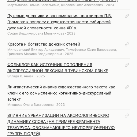
Мартьянова Галина Васильевна, Киселев Олег Алексеевич · 2024
Путевые дневники и воспоминания протоиерея П.В.
Громова: к вопросу о художественности сибирской
духовной словесности конца XIX в.
Софья Владимировна Мельникова · 2023
Красота и богатство донских степей
Миноранский Виктор Аркадьевич, Тимофеенко Юлия Валерьевна,
Гриценко Марина Владимировна · 2025
ФОЛЬКЛОР КАК ИСТОЧНИК ПОПОЛНЕНИЯ
ЭКСПРЕССИВНОЙ ЛЕКСИКИ В ТУВИНСКОМ ЯЗЫКЕ
Эллада К. Аннай · 2025
Лингвистический анализ художественного текста как
ключ к его осмыслению: когнитивно-дискурсивный
аспект
Мякшева Ольга Викторовна · 2023
ВЛИЯНИЕ УРБАНИЗАЦИИ НА АКСИОЛОГИЧЕСКУЮ
ДИНАМИКУ СЛОВА (НА ПРИМЕРЕ ФРАГМЕНТА
ТЕЗАУРУСА, ОБОЗНАЧАЮЩЕГО НЕУПОРЯДОЧЕННУЮ
ГРУППУ ЛЮДЕЙ)