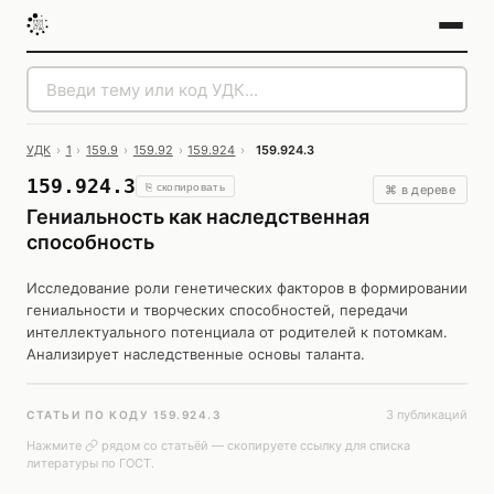
УДК
›
1
›
159.9
›
159.92
›
159.924
›
159.924.3
159.924.3
⎘ скопировать
⌘ в дереве
Гениальность как наследственная
способность
Исследование роли генетических факторов в формировании
гениальности и творческих способностей, передачи
интеллектуального потенциала от родителей к потомкам.
Анализирует наследственные основы таланта.
3 публикаций
СТАТЬИ ПО КОДУ 159.924.3
Нажмите
рядом со статьёй — скопируете ссылку для списка
литературы по ГОСТ.