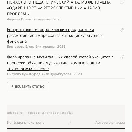
ПСИХОЛОГО-ПЕДАГОГИЧЕСКИЙ АНАЛИЗ ФЕНОМЕНА
«ОДАРЕННОСТЬ»: РЕТРОСПЕКТИВНЫЙ АНАЛИЗ
ПРОБЛЕМЫ
Авдеева Ирина Николаевна · 2023
Концептуально-теоретические предпосылки
рассмотрения импрессинга как социокультурного
феномена
Викторова Елена Викторовна · 2025
Формирование музыкальных способностей учащихся в
процессе обучения музыкально-компьютерным
технологиям в школе
Нилуфар Хўжамурод Қизи Худойқулова · 2023
+ Добавить статью
udcode.ru — свободный справочник УДК
Конфиденциальность
·
Авторские права