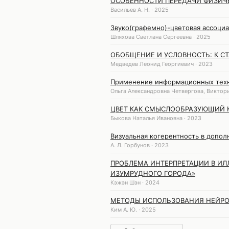
ОСОБЕННОСТИ ПЕРЕДАЧИ ФИЗИЧ
Васильев А. Н. · 2025
Звуко(графемно)-цветовая ассоциа
Шляхова Светлана Сергеевна · 2025
ОБОБЩЕНИЕ И УСЛОВНОСТЬ: К 
Медведев Леонид Георгиевич · 2023
Применение информационных техно
Ольга Александровна Четвергова, Виктори
ЦВЕТ КАК СМЫСЛООБРАЗУЮЩИЙ 
Быкова Наталья Ивановна · 2023
Визуальная когерентность в допо
А. Л. Горбунов · 2023
ПРОБЛЕМА ИНТЕРПРЕТАЦИИ В ИЛ
ИЗУМРУДНОГО ГОРОДА»
Кэжэн Шэн · 2024
МЕТОДЫ ИСПОЛЬЗОВАНИЯ НЕЙРО
Ким А. Ю. · 2025