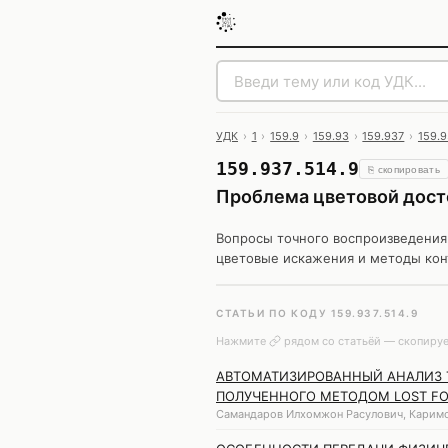
УДК
›
1
›
159.9
›
159.93
›
159.937
›
159.9
159.937.514.9
⎘ скопировать
Проблема цветовой дост
Вопросы точного воспроизведения 
цветовые искажения и методы кон
СТАТЬИ ПО КОДУ 159.937.514.9
Нажмите
рядом со статьёй — скопируе
АВТОМАТИЗИРОВАННЫЙ АНАЛИЗ Т
ПОЛУЧЕННОГО МЕТОДОМ LOST FO
Самандаров Илхомжон Расулович, Каримо