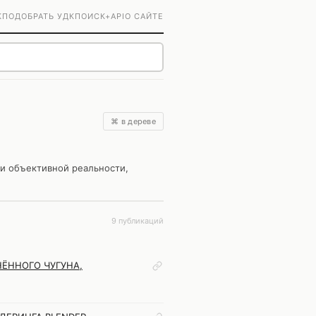
К
ПОДОБРАТЬ УДК
ПОИСК+
API
О САЙТЕ
⌘ в дереве
чи объективной реальности,
9 публикаций
ЁННОГО ЧУГУНА,