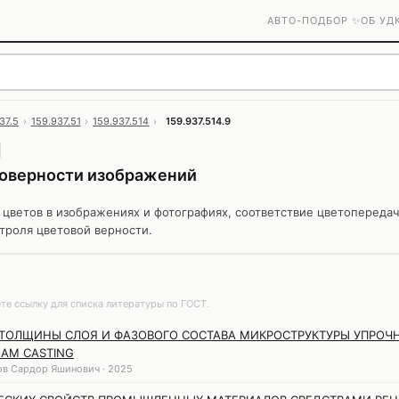
АВТО-ПОДБОР ✨
ОБ УД
37.5
›
159.937.51
›
159.937.514
›
159.937.514.9
оверности изображений
цветов в изображениях и фотографиях, соответствие цветопереда
троля цветовой верности.
те ссылку для списка литературы по ГОСТ.
ОЛЩИНЫ СЛОЯ И ФАЗОВОГО СОСТАВА МИКРОСТРУКТУРЫ УПРОЧН
AM CASTING
в Сардор Яшинович · 2025