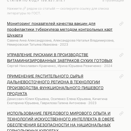
8 публикаций
СТАТЬИ ПО КОДУ 159.937.515.1
Нажмите
рядом со статьёй — скопируете ссылку для списка
литературы по ГОСТ.
Мониторинг показателей качества вакцин для
профилактики туберкулеза методом контрольных карт
Шухарта
Савина Анна Александровна, Александрова Наталья Владимировна,
Немировская Татьяна Ивановна · 2023
УПРАВЛЕНИЕ РИСКАМИ В ПРОИЗВОДСТВЕ
ВИТАМИНИЗИРОВАННЫХ ЗАВТРАКОВ СУХИХ ГОТОВЫХ
Сергей Николаевич Кравченко, Ирина Юрьевна Резниченко · 2024
ПРИМЕНЕНИЕ РАСТИТЕЛЬНОГО СЫРЬЯ
ДАЛЬНЕВОСТОЧНОГО РЕГИОНА В ТЕХНОЛОГИИ
ПРОИЗВОДСТВА ФУНКЦИОНАЛЬНОГО ПИЩЕВОГО
ПРОДУКТА
Денисович Юлия Юрьевна, Осипенко Елена Юрьевна, Кичигина
Екатерина Юрьевна, Гаврилова Галина Антоновна · 2023
ИСПОЛЬЗОВАНИЕ ПЕРЕДОВОГО МИРОВОГО ОПЫТА И
ТЕХНОЛОГИЙ ИСКУССТВЕННОГО ИНТЕЛЛЕКТА В СФЕРЕ
ОБЕСПЕЧЕНИЯ БЕЗОПАСНОСТИ НА НАЦИОНАЛЬНЫХ
ГОРНОЛЫЖНЫХ КУРОРТАХ