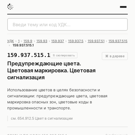
УДК
›
1
›
159.9
›
159.93
›
159.937
›
159.937.5
›
159.937.51
›
159.937.515
›
159.937.515.1
159.937.515.1
⎘ скопировать
⌘ в дереве
Предупреждающие цвета.
Цветовая маркировка. Цветовая
сигнализация
Использование цветов в целях безопасности и
сигнализации: предупреждающие цвета, цветовая
маркировка опасных зон, цветовые коды в
промышленности и транспорте.
см. 654.912.5 Цвет в сигнализации