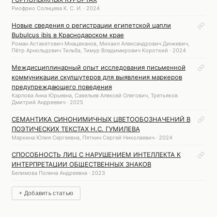
Риофрио Солнцева К. С. И. · 2024
Новые сведения о регистрации египетской цапли
Bubulcus ibis в Краснодарском крае
Роман Астакетович Мнацеканов, Михаил Александрович Динкевич,
Пётр Арнольдович Тильба, Тимур Владимирович Короткий · 2024
Междисциплинарный опыт исследования письменной
коммуникации скулшутеров для выявления маркеров
предупреждающего поведения
Карпова Анна Юрьевна, Савельев Алексей Олегович, Третьяков
Дмитрий Андреевич · 2025
СЕМАНТИКА СИНОНИМИЧНЫХ ЦВЕТООБОЗНАЧЕНИЙ В
ПОЭТИЧЕСКИХ ТЕКСТАХ Н.С. ГУМИЛЕВА
Маркина Юлия Сергеевна, Пяткин Сергей Николаевич · 2024
СПОСОБНОСТЬ ЛИЦ С НАРУШЕНИЕМ ИНТЕЛЛЕКТА К
ИНТЕРПРЕТАЦИИ ОБЩЕСТВЕННЫХ ЗНАКОВ
Белимова Полина Андреевна · 2023
+ Добавить статью