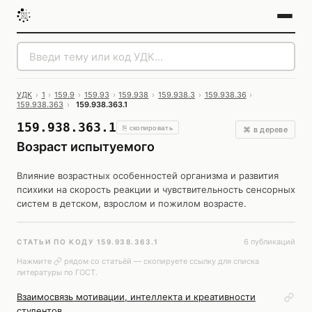
УДК
›
1
›
159.9
›
159.93
›
159.938
›
159.938.3
›
159.938.36
›
159.938.363
›
159.938.363.1
159.938.363.1
⎘ скопировать
⌘ в дереве
Возраст испытуемого
Влияние возрастных особенностей организма и развития
психики на скорость реакции и чувствительность сенсорных
систем в детском, взрослом и пожилом возрасте.
6 публикаций
СТАТЬИ ПО КОДУ 159.938.363.1
Нажмите
рядом со статьёй — скопируете ссылку для списка
литературы по ГОСТ.
Взаимосвязь мотивации, интеллекта и креативности
студентов