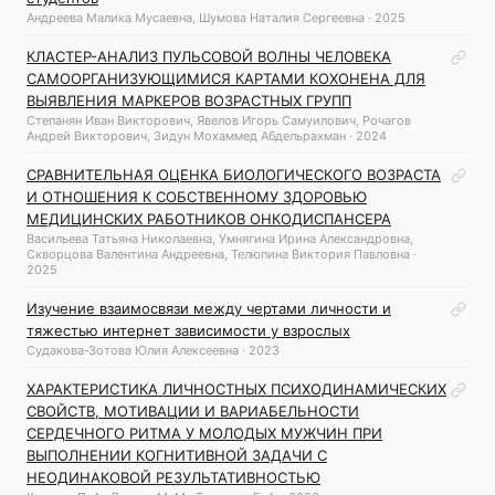
Андреева Малика Мусаевна, Шумова Наталия Сергеевна · 2025
КЛАСТЕР-АНАЛИЗ ПУЛЬСОВОЙ ВОЛНЫ ЧЕЛОВЕКА
САМООРГАНИЗУЮЩИМИСЯ КАРТАМИ КОХОНЕНА ДЛЯ
ВЫЯВЛЕНИЯ МАРКЕРОВ ВОЗРАСТНЫХ ГРУПП
Степанян Иван Викторович, Явелов Игорь Самуилович, Рочагов
Андрей Викторович, Зидун Мохаммед Абдельрахман · 2024
СРАВНИТЕЛЬНАЯ ОЦЕНКА БИОЛОГИЧЕСКОГО ВОЗРАСТА
И ОТНОШЕНИЯ К СОБСТВЕННОМУ ЗДОРОВЬЮ
МЕДИЦИНСКИХ РАБОТНИКОВ ОНКОДИСПАНСЕРА
Васильева Татьяна Николаевна, Умнягина Ирина Александровна,
Скворцова Валентина Андреевна, Телюпина Виктория Павловна ·
2025
Изучение взаимосвязи между чертами личности и
тяжестью интернет зависимости у взрослых
Судакова-Зотова Юлия Алексеевна · 2023
ХАРАКТЕРИСТИКА ЛИЧНОСТНЫХ ПСИХОДИНАМИЧЕСКИХ
СВОЙСТВ, МОТИВАЦИИ И ВАРИАБЕЛЬНОСТИ
СЕРДЕЧНОГО РИТМА У МОЛОДЫХ МУЖЧИН ПРИ
ВЫПОЛНЕНИИ КОГНИТИВНОЙ ЗАДАЧИ С
НЕОДИНАКОВОЙ РЕЗУЛЬТАТИВНОСТЬЮ