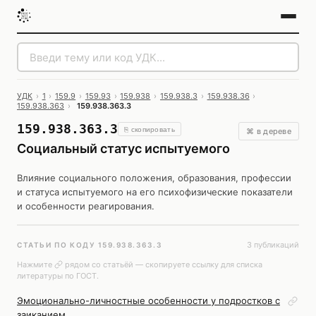
УДК
›
1
›
159.9
›
159.93
›
159.938
›
159.938.3
›
159.938.36
›
159.938.363
›
159.938.363.3
159.938.363.3
⎘ скопировать
⌘ в дереве
Социальный статус испытуемого
Влияние социального положения, образования, профессии
и статуса испытуемого на его психофизические показатели
и особенности реагирования.
3 публикаций
СТАТЬИ ПО КОДУ 159.938.363.3
Нажмите
рядом со статьёй — скопируете ссылку для списка
литературы по ГОСТ.
Эмоционально-личностные особенности у подростков с
заиканием