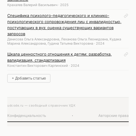
Крахалев Валерий Васильевич · 2025
Специфика психолого-педагогического и клинико-
психологического сопровождения лиц с инвалидностью,
поступающих в вуз: оценка существующих вариантов
запросов
Денисова Ольга Александровна, Леханова Ольга Леонидовна, Кудака
Марина Александровна, Гудина Татьяна Викторовна · 2024
Шкала ценностного отношения к детям: разработка,
валидизация, стандартизация
Константин Викторович Карпинский · 2024
+ Добавить статью
udcode.ru — свободный справочник УДК
Конфиденциальность
·
Авторские права