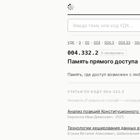
УДК
›
0
›
00
›
004
›
004.3
›
004.33
›
00
004.332.2
⎘ скопировать
Память прямого доступа
Память, где доступ возможен с лю
СТАТЬИ ПО КОДУ 004.332.2
Нажмите
рядом со статьёй — скопируе
Анализ позиций Конституционного
Кирносов Иван Денисович · 2025
Технологии кеширования данных 
Егунов Виталий Алексеевич, Шабаловский