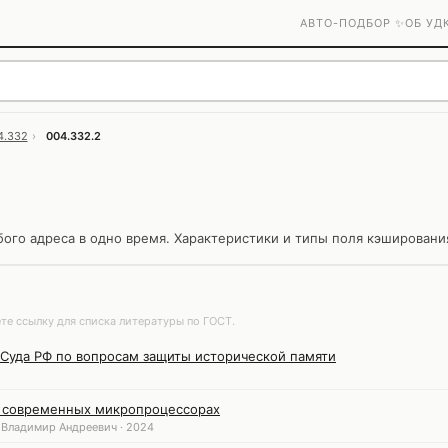
АВТО-ПОДБОР ✨
ОБ УД
4.332
›
004.332.2
бого адреса в одно время. Характеристики и типы поля кэшировани
те ссылку для списка литературы по ГОСТ.
 Суда РФ по вопросам защиты исторической памяти
в современных микропроцессорах
 Владимир Андреевич · 2024