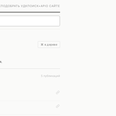
К
ПОДОБРАТЬ УДК
ПОИСК+
API
О САЙТЕ
⌘ в дереве
я.
5 публикаций