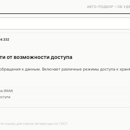
АВТО-ПОДБОР ✨
ОБ УД
04.332
ти от возможности доступа
 обращения к данным. Включает различные режимы доступа к хран
па (RAM)
оступа
те ссылку для списка литературы по ГОСТ.