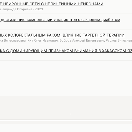
ЫЕ НЕЙРОННЫЕ СЕТИ С НЕЛИНЕЙНЫМИ НЕЙРОНАМИ
 Надежда Игоревна · 2023
к достижению компенсации у пациентов с сахарным диабетом
ЫХ КОЛОРЕКТАЛЬНЫМ РАКОМ: ВЛИЯНИЕ ТАРГЕТНОЙ ТЕРАПИИ
а Вячеславовна, Кит Олег Иванович, Бобров Алексей Евгеньевич, Русяев Вячеслав 
ИКА С ДОМИНИРУЮЩИМ ПРИЗНАКОМ ВНИМАНИЯ В ХАКАССКОМ Я
·