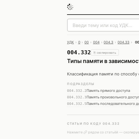
УДК
›
0
›
00
›
004
›
004.3
›
004.33
›
0
004.332
⎘ скопировать
Типы памяти в зависимос
Классификация памяти по способу
ПОДРАЗДЕЛЫ
Память прямого доступа
004.332.2
Память произвольного досту
004.332.3
Память последовательного д
004.332.5
СТАТЬИ ПО КОДУ 004.332
Нажмите
рядом со статьёй — скопируе