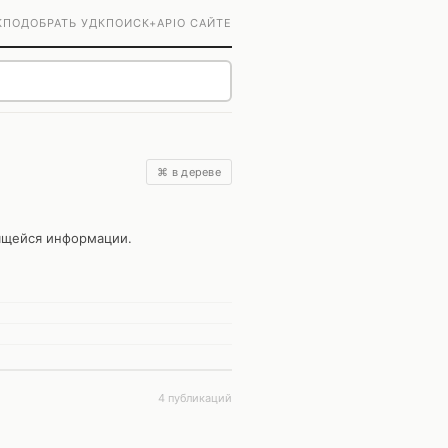
К
ПОДОБРАТЬ УДК
ПОИСК+
API
О САЙТЕ
⌘ в дереве
ящейся информации.
4 публикаций