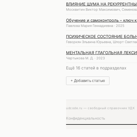
ВЛИЯНИЕ ШУМА НА РЕКУРРЕНТН
Москвитин Виктор Максимович, Семенова
Обучение и самоконтроль – ключ 
Павлова Мария Геннадиевна · 2025
ПСИХИЧЕСКОЕ СОСТОЯНИЕ БОЛЬН
Геворкян Эльвина Юрьевна, Шпорт Светлан
МЕНТАЛЬНАЯ ГЛАГОЛЬНАЯ ЛЕКС
Чертыкова М. Д. · 2023
Ещё 16 статей в подразделах
+ Добавить статью
udcode.ru — свободный справочник УДК
Конфиденциальность