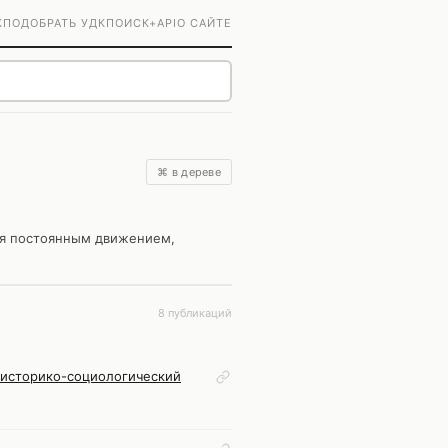
К
ПОДОБРАТЬ УДК
ПОИСК+
API
О САЙТЕ
⌘ в дереве
ся постоянным движением,
8 публикаций
 историко-социологический