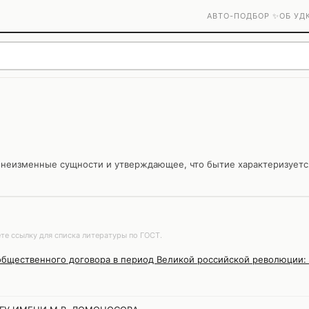
АВТО-ПОДБОР ✨
ОБ УД
 неизменные сущности и утверждающее, что бытие характеризует
.
те ссылку для списка литературы по ГОСТ.
бщественного договора в период Великой российской революции: