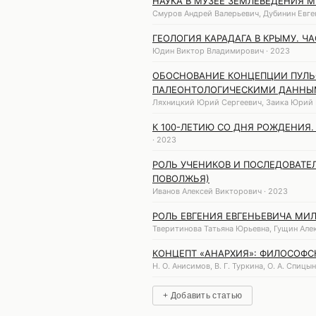
НАУКА В МУЗЕЕ ЗЕМЛЕВЕДЕНИЯ 
Смуров Андрей Валерьевич, Дубинин Евге
ГЕОЛОГИЯ КАРАДАГА В КРЫМУ. ЧА
Юдин Виктор Владимирович · 2023
ОБОСНОВАНИЕ КОНЦЕПЦИИ ПУЛ
ПАЛЕОНТОЛОГИЧЕСКИМИ ДАНН
Ляхницкий Юрий Сергеевич, Заика Юрий 
К 100-ЛЕТИЮ СО ДНЯ РОЖДЕНИЯ.
· 2023
РОЛЬ УЧЕНИКОВ И ПОСЛЕДОВАТЕЛ
ПОВОЛЖЬЯ)
Иванов Алексей Викторович · 2023
РОЛЬ ЕВГЕНИЯ ЕВГЕНЬЕВИЧА МИ
Тверитинова Татьяна Юрьевна, Гущин Але
КОНЦЕПТ «АНАРХИЯ»: ФИЛОСОФС
Н. О. Анисимов, В. Г. Туркина, О. А. Спицын
+ Добавить статью