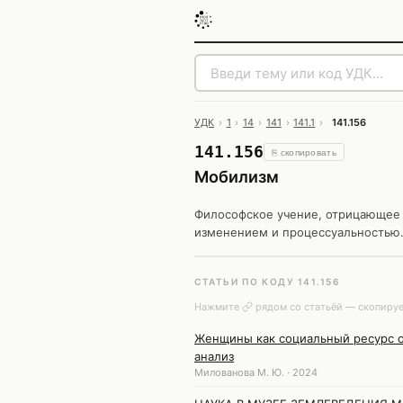
УДК
›
1
›
14
›
141
›
141.1
›
141.156
141.156
⎘ скопировать
Мобилизм
Философское учение, отрицающее
изменением и процессуальностью
СТАТЬИ ПО КОДУ 141.156
Нажмите
рядом со статьёй — скопируе
Женщины как социальный ресурс о
анализ
Милованова М. Ю. · 2024