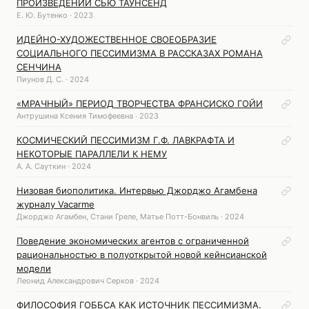
ПРОИЗВЕДЕНИЙ СЬЮ ТАУНСЕНД
Е. Ю. Бутенко · 2023
ИДЕЙНО-ХУДОЖЕСТВЕННОЕ СВОЕОБРАЗИЕ
СОЦИАЛЬНОГО ПЕССИМИЗМА В РАССКАЗАХ РОМАНА
СЕНЧИНА
Пиунов Д. С. · 2024
«МРАЧНЫЙ» ПЕРИОД ТВОРЧЕСТВА ФРАНСИСКО ГОЙИ
Антрушина Ксения Тимофеевна · 2023
КОСМИЧЕСКИЙ ПЕССИМИЗМ Г.Ф. ЛАВКРАФТА И
НЕКОТОРЫЕ ПАРАЛЛЕЛИ К НЕМУ
А. А. Сауткин · 2024
Низовая биополитика. Интервью Джорджо Агамбена
журналу Vacarme
Джорджо Агамбен, Стани Греле, Матье Потт-Бонвиль · 2024
Поведение экономических агентов с ограниченной
рациональностью в полуоткрытой новой кейнсианской
модели
Леонид Александрович Серков · 2024
ФИЛОСОФИЯ ГОББСА КАК ИСТОЧНИК ПЕССИМИЗМА.