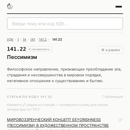
УДК
›
1
›
14
›
141
›
141.2
›
141.22
141.22
⎘ скопировать
⌘ в дереве
Пессимизм
Философское направление, признающее преобладание зла,
страдания и несовершенства в мировом порядке,
негативное отношение к существованию и бытию.
7 публикаций
СТАТЬИ ПО КОДУ 141.22
Нажмите
рядом со статьёй — скопируете ссылку для списка
литературы по ГОСТ.
МИРОВОЗЗРЕНЧЕСКИЙ КОНЦЕПТ EEYORISHNESS
(ПЕССИМИЗМ) В ХУДОЖЕСТВЕННОМ ПРОСТРАНСТВЕ