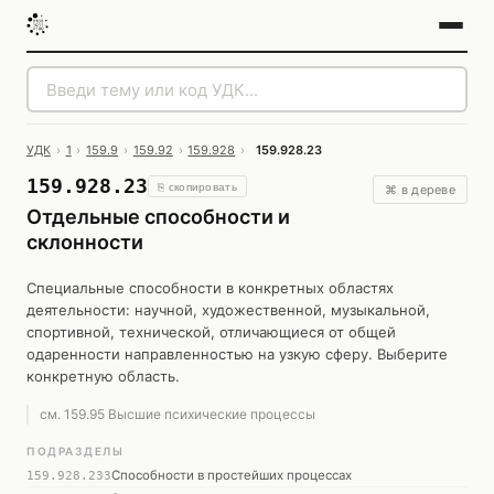
УДК
›
1
›
159.9
›
159.92
›
159.928
›
159.928.23
159.928.23
⎘ скопировать
⌘ в дереве
Отдельные способности и
склонности
Специальные способности в конкретных областях
деятельности: научной, художественной, музыкальной,
спортивной, технической, отличающиеся от общей
одаренности направленностью на узкую сферу. Выберите
конкретную область.
см. 159.95 Высшие психические процессы
ПОДРАЗДЕЛЫ
Способности в простейших процессах
159.928.233