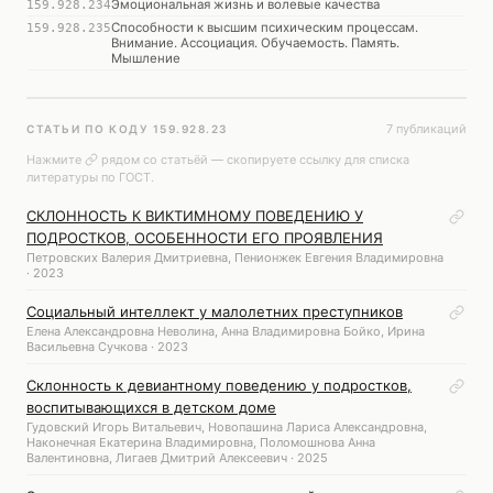
Эмоциональная жизнь и волевые качества
159.928.234
Способности к высшим психическим процессам.
159.928.235
Внимание. Ассоциация. Обучаемость. Память.
Мышление
7 публикаций
СТАТЬИ ПО КОДУ 159.928.23
Нажмите
рядом со статьёй — скопируете ссылку для списка
литературы по ГОСТ.
СКЛОННОСТЬ К ВИКТИМНОМУ ПОВЕДЕНИЮ У
ПОДРОСТКОВ, ОСОБЕННОСТИ ЕГО ПРОЯВЛЕНИЯ
Петровских Валерия Дмитриевна, Пенионжек Евгения Владимировна
· 2023
Социальный интеллект у малолетних преступников
Елена Александровна Неволина, Анна Владимировна Бойко, Ирина
Васильевна Сучкова · 2023
Склонность к девиантному поведению у подростков,
воспитывающихся в детском доме
Гудовский Игорь Витальевич, Новопашина Лариса Александровна,
Наконечная Екатерина Владимировна, Поломошнова Анна
Валентиновна, Лигаев Дмитрий Алексеевич · 2025