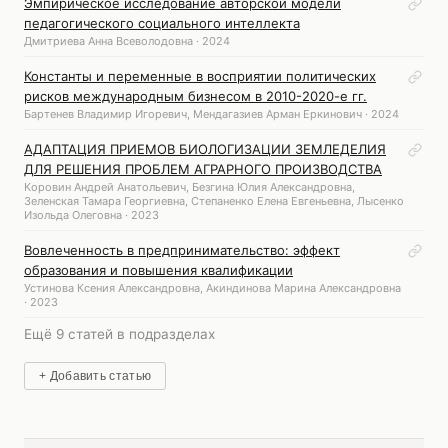
Эмпирическое исследование авторской модели
педагогического социального интеллекта
Дмитриева Анна Всеволодовна · 2024
Константы и переменные в восприятии политических
рисков международным бизнесом в 2010-2020-е гг.
Бартенев Владимир Игоревич, Мендагазиев Арман Еркинович · 2024
АДАПТАЦИЯ ПРИЕМОВ БИОЛОГИЗАЦИИ ЗЕМЛЕДЕЛИЯ
ДЛЯ РЕШЕНИЯ ПРОБЛЕМ АГРАРНОГО ПРОИЗВОДСТВА
Коровин Андрей Анатольевич, Безгина Юлия Александровна,
Зеленская Тамара Георгиевна, Степаненко Елена Евгеньевна, Лысенко
Изольда Олеговна · 2023
Вовлеченность в предпринимательство: эффект
образования и повышения квалификации
Устинова Ксения Александровна, Акиндинова Марина Александровна
· 2023
Ещё 9 статей в подразделах
+ Добавить статью