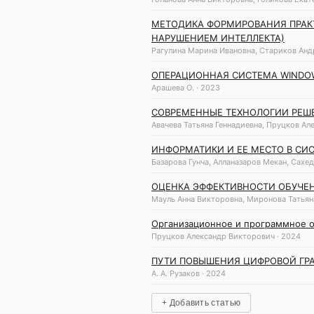
МЕТОДИКА ФОРМИРОВАНИЯ ПРАКТ
НАРУШЕНИЕМ ИНТЕЛЛЕКТА)
Рагулина Марина Ивановна, Стариков Анд
ОПЕРАЦИОННАЯ СИСТЕМА WINDOW
Арашева О. · 2023
СОВРЕМЕННЫЕ ТЕХНОЛОГИИ РЕШ
Авачева Татьяна Геннадиевна, Пруцков Ал
ИНФОРМАТИКИ И ЕЕ МЕСТО В СИ
Базарова Гунча, Алланазаров Мекан, Сахед
ОЦЕНКА ЭФФЕКТИВНОСТИ ОБУЧЕН
Мауль Анна Викторовна, Миронова Татьяна
Организационное и программное о
Пруцков Александр Викторович · 2024
ПУТИ ПОВЫШЕНИЯ ЦИФРОВОЙ ГРА
А. А. Рузаков · 2024
+ Добавить статью