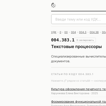
УДК
›
0
›
00
›
004
›
004.3
›
004.38
›
00
004.383.1
⎘ скопировать
Текстовые процессоры
Специализированные вычислительн
документов.
СТАТЬИ ПО КОДУ 004.383.1
Нажмите
рядом со статьёй — скопируе
Культура оформления печатного те
Харунжева Елена Викторовна · 2025
Формирование функциональной гра
Голанова Анна Викторовна, Голикова Екат