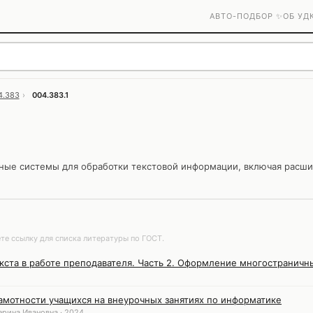
АВТО-ПОДБОР ✨
ОБ УД
4.383
›
004.383.1
ые системы для обработки текстовой информации, включая расши
те ссылку для списка литературы по ГОСТ.
кста в работе преподавателя. Часть 2. Оформление многостраничн
мотности учащихся на внеурочных занятиях по информатике
ерина Ивановна · 2024