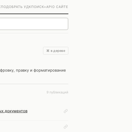
К
ПОДОБРАТЬ УДК
ПОИСК+
API
О САЙТЕ
⌘ в дереве
фровку, правку и форматирование
9 публикаций
ых документов