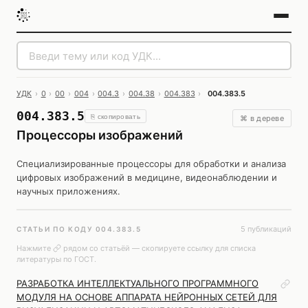
УДК
›
0
›
00
›
004
›
004.3
›
004.38
›
004.383
›
004.383.5
004.383.5
⎘ скопировать
⌘ в дереве
Процессоры изображений
Специализированные процессоры для обработки и анализа
цифровых изображений в медицине, видеонаблюдении и
научных приложениях.
5 публикаций
СТАТЬИ ПО КОДУ 004.383.5
Нажмите
рядом со статьёй — скопируете ссылку для списка
литературы по ГОСТ.
РАЗРАБОТКА ИНТЕЛЛЕКТУАЛЬНОГО ПРОГРАММНОГО
МОДУЛЯ НА ОСНОВЕ АППАРАТА НЕЙРОННЫХ СЕТЕЙ ДЛЯ