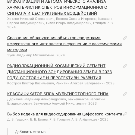
ВИЗУАЛИЗАЦИИ И АВТОМАТИЧЕСКОГО АНАЛИЗА
ХАРАКТЕРИСТИК СПЕКТРОВ ИНФОРМАЦИОННОГО
СИГНАЛА И ДЕСТРУКТИВНЫХ ВОЗДЕЙСТВИЙ
Хохлов Николай Степанович, Бокова Оксана Игоревна, Канавин
Сергей Владимирович, Гилев Игорь Владимирович, Ртищев Р. В. ·
2024
Сравнение обнаружения объектов средствами
искусственного интеллекта в сравнении с классическими
методами
Зуев Владимир Михайлович · 2024
РАДИОЛОКАЦИОННЫЙ КОСМИЧЕСКИЙ СЕГМЕНТ
ДИСТАНЦИОННОГО ЗОНДИРОВАНИЯ ЗЕМЛИ В 2023
ГОДУ: СОСТОЯНИЕ И ПЕРСПЕКТИВЫ РАЗВИТИЯ
Костров Виктор Васильевич, Ракитин Алексей Валерьевич · 2023
КЛАССИФИКАТОР БПЛА МУЛЬТИРОТОРНОГО ТИПА
Деркачев Владимир Александрович, Бахчевников Валентин
Владимирович, Бакуменко Алексей Николаевич · 2023
Выбор кодека для видеокодирования цифрового контента
Д. В. Гадасин, В. В. Елина, Р. В. Гришин, А. В. Алёшинцев · 2025
+ Добавить статью